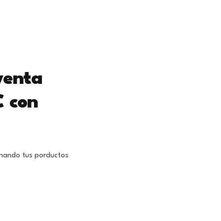
venta
C con
onando tus porductos