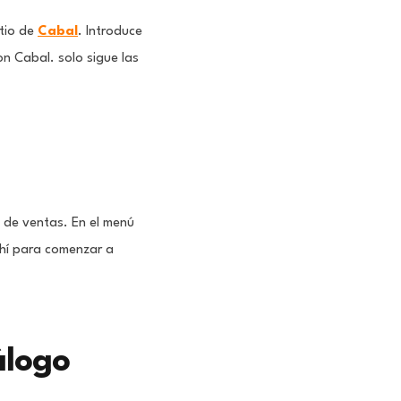
itio de
Cabal
. Introduce
on Cabal. solo sigue las
 de ventas. En el menú
 ahí para comenzar a
álogo