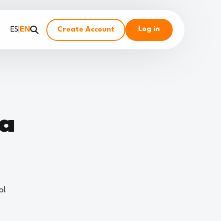
Log in
ES
|
EN
Create Account
ta
o!